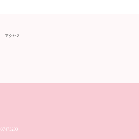
アクセス
037473293