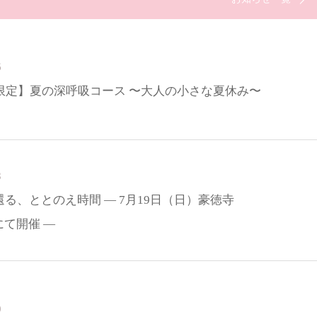
6
月限定】夏の深呼吸コース 〜大人の小さな夏休み〜
8
る、ととのえ時間 ― 7月19日（日）豪徳寺
kaにて開催 ―
0