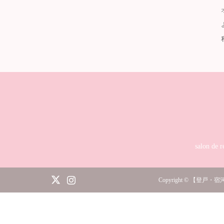
salon 
itter
Instagram
Copyright
©
【登戸・宿河