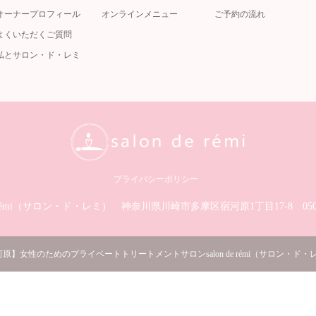
オーナープロフィール
オンラインメニュー
ご予約の流れ
よくいただくご質問
私とサロン・ド・レミ
プライバシーポリシー
de rémi（サロン・ド・レミ）︎
神奈川県川崎市多摩区宿河原1丁目17-8
05
原】女性のためのプライベートトリートメントサロンsalon de rémi（サロン・ド・